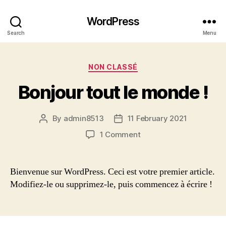
WordPress
Search
Menu
Categories
NON CLASSÉ
Bonjour tout le monde !
By
admin8513
11 February 2021
Post
Post
author
date
on
1 Comment
Bonjour
tout
le
Bienvenue sur WordPress. Ceci est votre premier article.
monde !
Modifiez-le ou supprimez-le, puis commencez à écrire !